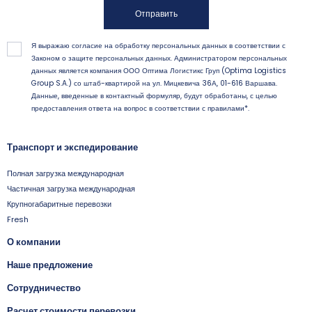
Отправить
Я выражаю согласие на обработку персональных данных в соответствии с
Законом о защите персональных данных. Администратором персональных
данных является компания ООО Оптима Логистикс Груп (Optima Logistics
Group S.A.) со штаб-квартирой на ул. Мицкевича 36А, 01-616 Варшава.
Данные, введенные в контактный формуляр, будут обработаны, с целью
предоставления ответа на вопрос в соответствии с правилами*.
Транспорт и экспедирование
Полная загрузка международная
Частичная загрузка международная
Крупногабаритные перевозки
Fresh
О компании
Наше предложение
Сотрудничество
Расчет стоимости перевозки