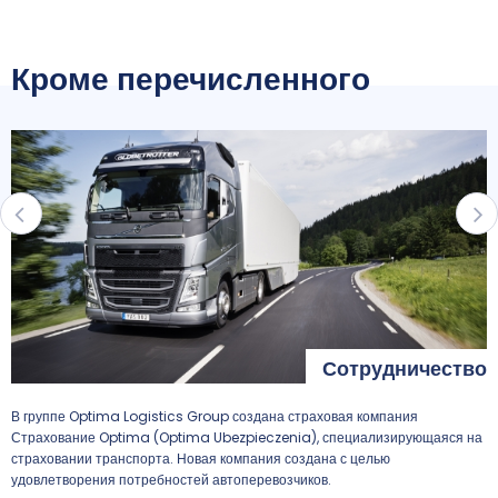
Кроме перечисленного
а
Сотрудничество
В группе Optima Logistics Group создана страховая компания
Х
Страхование Optima (Optima Ubezpieczenia), специализирующаяся на
п
страховании транспорта. Новая компания создана с целью
с
удовлетворения потребностей автоперевозчиков.
п