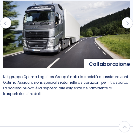
ma
Collaborazione
Nel gruppo Optima Logistics Group è nata la società di assicurazioni
C
Optima Assicurazioni, specializzata nelle asicurazioni per il trasporto.
p
La società nuova è la risposta alle esigenze dell’ambiente di
s
trasportatori stradali.
e