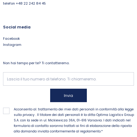
telefon +48 22 242 84 45
Social media
Facebook
Instagram
Non hai tempo per te? Ti contatteremo.
Invia
Acconsento al. trattamento dei miei dati personali in conformità alla legge
sulla privacy . Il titolare dei dati personali è la ditta Optima Logistics Group
S.A. con la sede in ul. Mickiewicza 36A, 01-616 Varsavia. I dati indicati nel
formulario di contatto saranno trattati ai fini di elaborazione della riposta
alla domanda inviata conformemente al regolamento.*