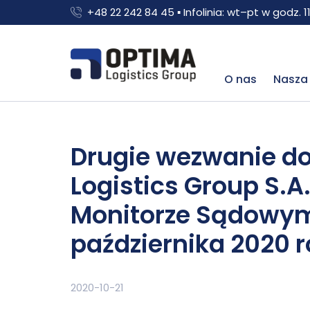
+48 22 242 84 45 ▪ Infolinia: wt–pt w godz. 11
O nas
Nasza 
Drugie wezwanie do
Logistics Group S.
Monitorze Sądowym 
października 2020 r
2020-10-21