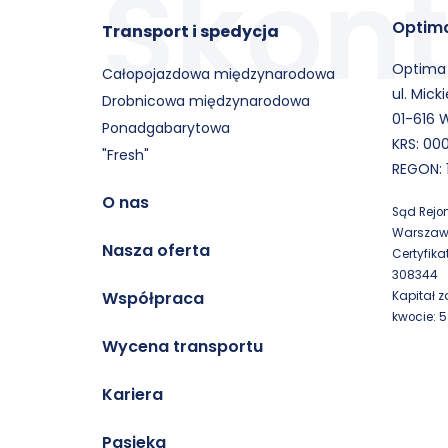
Optima
Transport i spedycja
Optima 
Całopojazdowa międzynarodowa
ul. Mick
Drobnicowa międzynarodowa
01-616 
Ponadgabarytowa
KRS: 00
"Fresh"
REGON: 
O nas
Sąd Rejo
Warszawi
Nasza oferta
Certyfika
308344
Współpraca
Kapitał 
kwocie: 5
Wycena transportu
Kariera
Pasieka