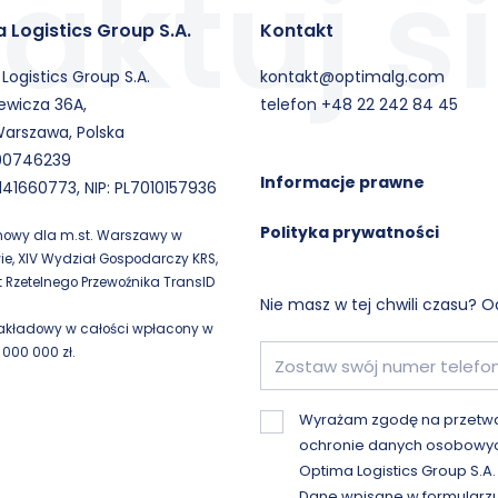
 Logistics Group S.A.
Kontakt
Logistics Group S.A.
kontakt@optimalg.com
iewicza 36A,
telefon +48 22 242 84 45
Warszawa, Polska
00746239
Informacje prawne
141660773, NIP: PL7010157936
Polityka prywatności
nowy dla m.st. Warszawy w
e, XIV Wydział Gospodarczy KRS,
t Rzetelnego Przewoźnika TransID
Nie masz w tej chwili czasu? O
zakładowy w całości wpłacony w
 000 000 zł.
Wyrażam zgodę na przetwa
ochronie danych osobowyc
Optima Logistics Group S.A.
Dane wpisane w formularzu