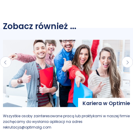
Zobacz również ...
a
Kariera w Optimie
Wszystkie osoby zainteresowane pracą lub praktykami w naszej firmie
J
w
zachęcamy do wysłania aplikacji na adres
d
rekrutacja@optimalg.com
o
k