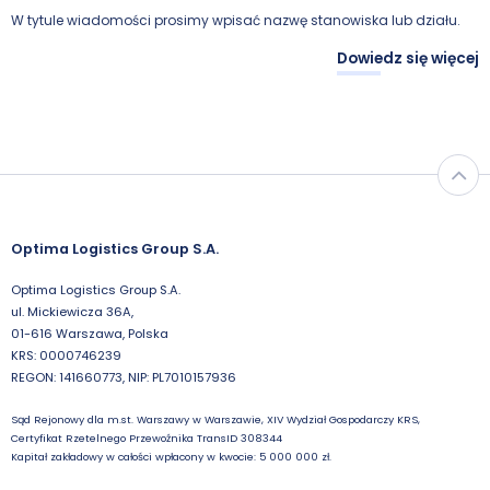
W tytule wiadomości prosimy wpisać nazwę stanowiska lub działu.
k
ej
Dowiedz się więcej
Optima Logistics Group S.A.
Optima Logistics Group S.A.
ul. Mickiewicza 36A,
01-616 Warszawa, Polska
KRS: 0000746239
REGON: 141660773, NIP: PL7010157936
Sąd Rejonowy dla m.st. Warszawy w Warszawie, XIV Wydział Gospodarczy KRS,
Certyfikat Rzetelnego Przewoźnika TransID 308344
Kapitał zakładowy w całości wpłacony w kwocie: 5 000 000 zł.